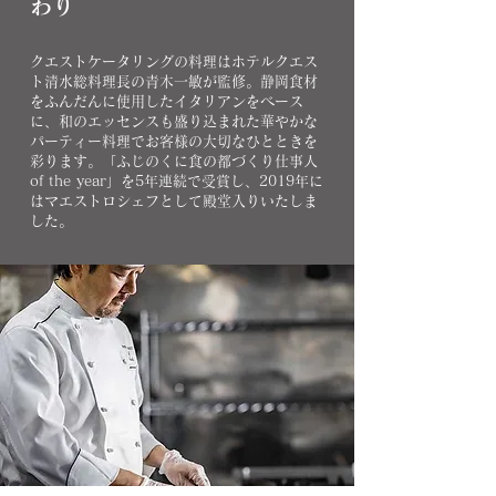
わり
クエストケータリングの料理はホテルクエス
ト清水総料理長の青木一敏が監修。静岡食材
をふんだんに使用したイタリアンをベース
に、和のエッセンスも盛り込まれた華やかな
パーティー料理でお客様の大切なひとときを
彩ります。「ふじのくに食の都づくり仕事人
of the year」を5年連続で受賞し、2019年に
はマエストロシェフとして殿堂入りいたしま
した。