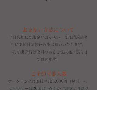
お支払い方法について
当日現地にて現金でお支払い 又は請求書発
行にて後日お振込みをお願いいたします。
（請求書発行は
​取引のあるご
法人様に限らせ
て頂きます）
ご予約可能人数
ケータリングは
お料理125
,000円（税別）
~、
デリバリーは30個以上からのご注文よりお受
け
いたします。
※サービススタッフをご希望の場合は別途ご
料金がかかります。
付属備品
・割り箸 ・紙おしぼり ・紙取り皿 ・使
い捨てフォーク 【ドリンク注文時】プラカッ