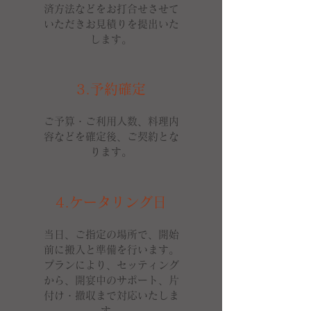
済方法などをお打合せさせて
いただきお見積りを提出いた
します。
​3.予約確定
ご予算・ご利用人数、料理内
容などを確定後、ご契約とな
ります。
​4.ケータリング
日
当日、ご指定の場所で、開始
前に搬入と準備を行います。
プランにより、セッティング
から、開宴中のサポート、片
付け・撤収まで対応いたしま
す。