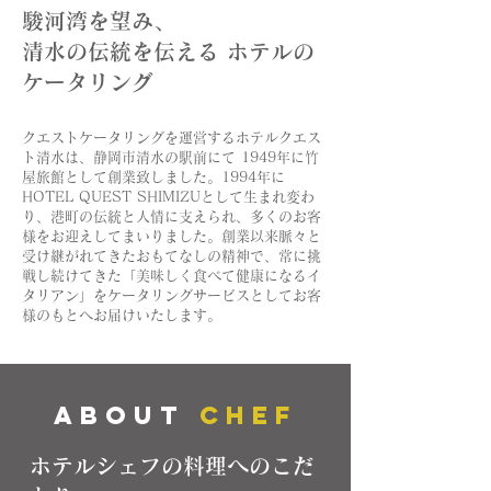
駿河湾を望み、
清水の伝統を伝える ホテルの
ケータリング
クエストケータリングを運営するホテルクエス
ト清水は、静岡市清水の駅前にて 1949年に竹
屋旅館として創業致しました。1994年に
HOTEL QUEST SHIMIZUとして生まれ変わ
り、港町の伝統と人情に支えられ、多くのお客
様をお迎えしてまいりました。創業以来脈々と
受け継がれてきたおもてなしの精神で、常に挑
戦し続けてきた「美味しく食べて健康になる
イ
タリアン」をケータリングサービスとしてお客
様のもとへお届けいたします。
about
CHEF
ホテルシェフの料理へのこだ